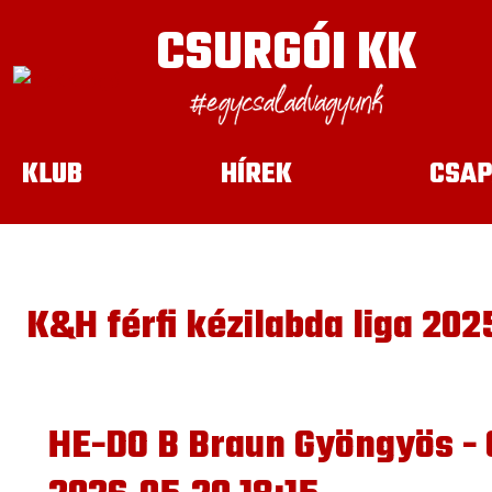
CSURGÓI KK
KLUB
HÍREK
CSAP
K&H férfi kézilabda liga 202
HE-DO B Braun Gyöngyös - 