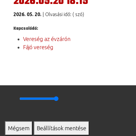
2026.05.20 18:15
2026. 05. 20.
| Olvasási idő:
(
szó)
Kapcsolódó:
Vereség az évzárón
Fájó vereség
Mégsem
Beállítások mentése