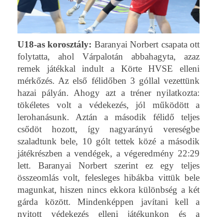
U18-as korosztály:
Baranyai Norbert csapata ott
folytatta, ahol Várpalotán abbahagyta, azaz
remek játékkal indult a Körte HVSE elleni
mérkőzés. Az első félidőben 3 góllal vezettünk
hazai pályán. Ahogy azt a tréner nyilatkozta:
tökéletes volt a védekezés, jól működött a
lerohanásunk. Aztán a második félidő teljes
csődöt hozott, így nagyarányú vereségbe
szaladtunk bele, 10 gólt tettek közé a második
játékrészben a vendégek, a végeredmény 22:29
lett. Baranyai Norbert szerint ez egy teljes
összeomlás volt, felesleges hibákba vittük bele
magunkat, hiszen nincs ekkora különbség a két
gárda között. Mindenképpen javítani kell a
nyitott védekezés elleni játékunkon és a