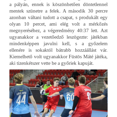
a pályán, ennek is köszönhetően döntetlennel
mentek szünetre a felek. A második 30 percre
azonban váltani tudott a csapat, s produkált egy
olyan 10 percet, ami elég volt a mérkőzés
megnyeréséhez, a végeredmény 40:37 lett. Azt
ugyanakkor a vezetőedző leszögezte: játékban
mindenképpen javulni kell, s a győzelem
ellenére is sokaktól bátrabb hozzáállást vár.
Kiemelhető volt ugyanakkor Füstös Máté játéka,
aki tizenkétszer vette be a győriek kapuját.