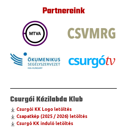
Partnereink
Csurgói Kézilabda Klub
Csurgói KK Logo letöltés
Csapatkép (2025 / 2026) letöltés
Csurgó KK induló letöltés