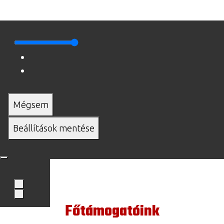
Mégsem
Beállítások mentése
Főtámogatóink