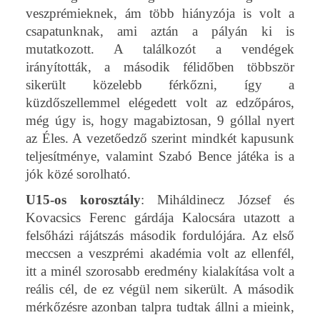
veszprémieknek, ám több hiányzója is volt a
csapatunknak, ami aztán a pályán ki is
mutatkozott. A találkozót a vendégek
irányították, a második félidőben többször
sikerült közelebb férkőzni, így a
küzdőszellemmel elégedett volt az edzőpáros,
még úgy is, hogy magabiztosan, 9 góllal nyert
az Éles. A vezetőedző szerint mindkét kapusunk
teljesítménye, valamint Szabó Bence játéka is a
jók közé sorolható.
U15-os korosztály
: Miháldinecz József és
Kovacsics Ferenc gárdája Kalocsára utazott a
felsőházi rájátszás második fordulójára. Az első
meccsen a veszprémi akadémia volt az ellenfél,
itt a minél szorosabb eredmény kialakítása volt a
reális cél, de ez végül nem sikerült. A második
mérkőzésre azonban talpra tudtak állni a mieink,