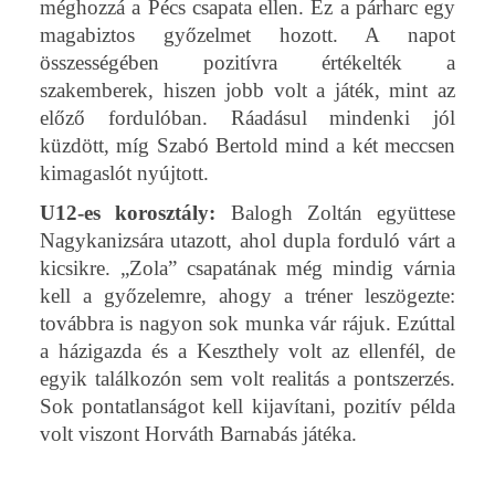
méghozzá a Pécs csapata ellen. Ez a párharc egy
magabiztos győzelmet hozott. A napot
összességében pozitívra értékelték a
szakemberek, hiszen jobb volt a játék, mint az
előző fordulóban. Ráadásul mindenki jól
küzdött, míg Szabó Bertold mind a két meccsen
kimagaslót nyújtott.
U12-es korosztály:
Balogh Zoltán együttese
Nagykanizsára utazott, ahol dupla forduló várt a
kicsikre. „Zola” csapatának még mindig várnia
kell a győzelemre, ahogy a tréner leszögezte:
továbbra is nagyon sok munka vár rájuk. Ezúttal
a házigazda és a Keszthely volt az ellenfél, de
egyik találkozón sem volt realitás a pontszerzés.
Sok pontatlanságot kell kijavítani, pozitív példa
volt viszont Horváth Barnabás játéka.