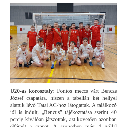
U20-as korosztály
: Fontos meccs várt Bencze
József csapatára, hiszen a tabellán két hellyel
alattuk lévő Tatai AC-hoz látogattak. A találkozó
jól is indult, „Bencus” tájékoztatása szerint 40
percig kiválóan játszottak, azt követően azonban
elfáradt a csapat. A szünetben még 4 góllal