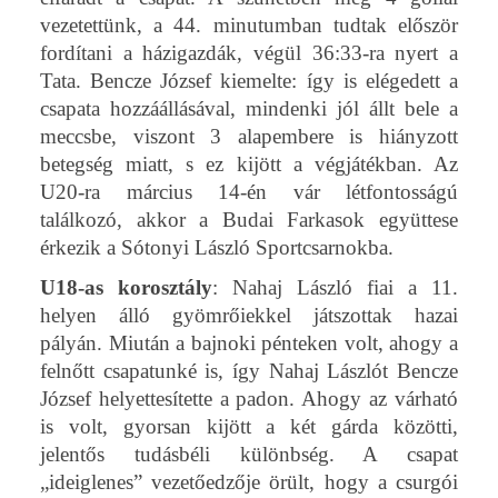
vezetettünk, a 44. minutumban tudtak először
fordítani a házigazdák, végül 36:33-ra nyert a
Tata. Bencze József kiemelte: így is elégedett a
csapata hozzáállásával, mindenki jól állt bele a
meccsbe, viszont 3 alapembere is hiányzott
betegség miatt, s ez kijött a végjátékban. Az
U20-ra március 14-én vár létfontosságú
találkozó, akkor a Budai Farkasok együttese
érkezik a Sótonyi László Sportcsarnokba.
U18-as korosztály
: Nahaj László fiai a 11.
helyen álló gyömrőiekkel játszottak hazai
pályán. Miután a bajnoki pénteken volt, ahogy a
felnőtt csapatunké is, így Nahaj Lászlót Bencze
József helyettesítette a padon. Ahogy az várható
is volt, gyorsan kijött a két gárda közötti,
jelentős tudásbéli különbség. A csapat
„ideiglenes” vezetőedzője örült, hogy a csurgói