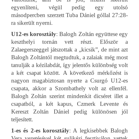
egyenlíteni, végül pedig egy utolsó
másodpercben szerzett Tuba Dániel góllal 27:28-
ra sikerült nyerni.
U12-es korosztály
: Balogh Zoltán együttese egy
keszthelyi tornán vett részt. Először a
Zalaegerszeggel játszottak a „kicsik”, de mint azt
Balogh Zoltántól megtudtuk, a zalaiak még most
tanulják a kézilabdát, így jelentős különbség volt
a két csapat között. A következő mérkőzést is
nagyon magabiztosan nyerte a Csurgó U12-es
csapata, akkor a Szombathely volt az ellenfél.
Balogh Zoltán szerint mindenkit dicséret illet a
csapatból, a két kapus, Czmerk Levente és
Kereszt Zoltán Dániel pedig különösen jól
teljesített.
1-es és 2-es korosztály
: A legkisebbek Balogh
Vera vezetésével két sulikézi fesztiválon vettek