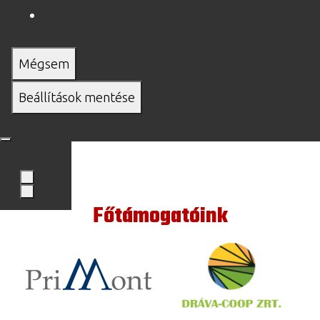
Mégsem
Beállítások mentése
Főtámogatóink