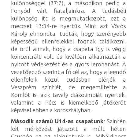
különbséggel (37:7), a másodikon pedig a
Fonyód várt fiataljainkra. A tudásbéli
különbség itt is megmutatkozott, ezt a
meccset 13:34-re nyertük. Mint azt Vörös
Károly elmondta, tudták, hogy szerényebb
képességű ellenfelekkel fognak találkozni,
de örül annak, hogy a csapata így is végig
koncentrált volt és kiválóan alkalmazták a
nyitott védekezést és a gyors lerohanást. A
vezetőedző szerint a fő cél az, hogy a leendő
ellenfeleik közül tudásban elérjék a
Veszprém szintjét, de megemlítette a
Komlót is, akik tavaly diákolimpiát nyertek,
valamint a Pécs is kiemelkedő játékerőt
képvisel ebben a korosztályban.
Második számú U14-as csapatunk
: Szintén
két mérkőzést játszott a múlt héten
Csurgón ez az alakulatunk is, Miháldinecz