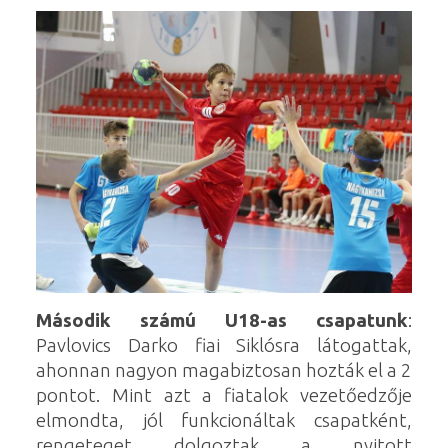
Második számú U18-as csapatunk
:
Pavlovics Darko fiai Siklósra látogattak,
ahonnan nagyon magabiztosan hozták el a 2
pontot. Mint azt a fiatalok vezetőedzője
elmondta, jól funkcionáltak csapatként,
rengeteget dolgoztak a nyitott