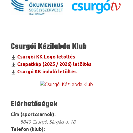
Csurgói Kézilabda Klub
Csurgói KK Logo letöltés
Csapatkép (2025 / 2026) letöltés
Csurgó KK induló letöltés
Elérhetőségek
Cím (sportcsarnok):
8840 Csurgó, Sárgáti u. 18.
Telefon (klub):