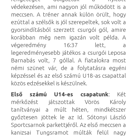
védekezésen, ami nagyon jól működött is a
meccsen. A tréner annak külön örült, hogy
ezúttal a szélsők is jól szerepeltek, sok volt a
gyorsindításból szerzett csurgói gól, amire
korábban még nem igazán volt példa. A
végeredmény 16:37 lett, a
legeredményesebb játékos a csurgói Leposa
Barnabás volt, 7 góllal. A fiatalokra most
némi szünet vár, de a folytatásra egyéni
képzéssel és az első számú U18-as csapattal
közös edzésekkel is készülnek.
Első számú U14-es csapatunk
: Két
mérkőzést játszottak Vörös Károly
tanítványai a múlt héten, mindkétszer
győztesen jöttek le az Id. Sótonyi László
Sportcsarnok parkettjéről. Az első meccsen a
kanizsai Tungsramot múlták felül nagy