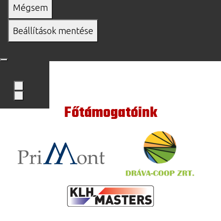
Mégsem
Beállítások mentése
Főtámogatóink