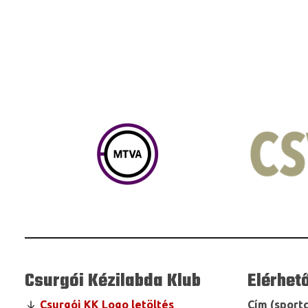
Csurgói Kézilabda Klub
Elérhet
Csurgói KK Logo letöltés
Cím (sportc