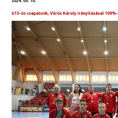
2024. 05. 10.
U15-ös csapatunk, Vörös Károly irányításával 100%-o