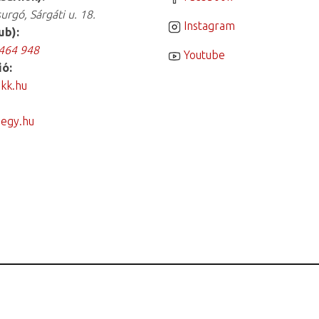
ó, Sárgáti u. 18.
Instagram
ub):
464 948
Youtube
ió:
kk.hu
egy.hu