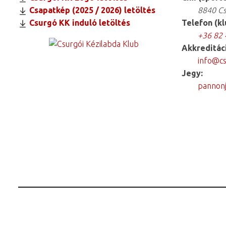
Csapatkép (2025 / 2026) letöltés
8840 Csurg
Csurgó KK induló letöltés
Telefon (kl
+36 82 
Akkreditác
info@cs
Jegy:
pannonj