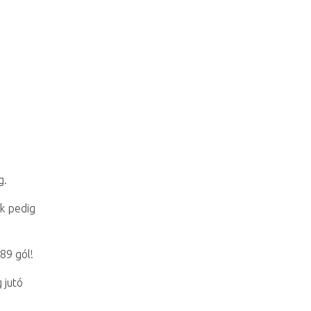
g.
nk pedig
89 gól!
 jutó