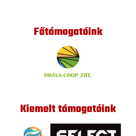
Főtámogatóink
Kiemelt támogatóink