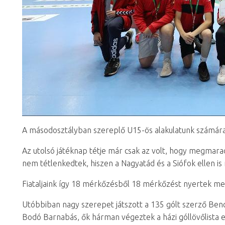
A másodosztályban szereplő U15-ös alakulatunk számára 
Az utolsó játéknap tétje már csak az volt, hogy megmarad
nem tétlenkedtek, hiszen a Nagyatád és a Siófok ellen i
Fiataljaink így 18 mérkőzésből 18 mérkőzést nyertek me
Utóbbiban nagy szerepet játszott a 135 gólt szerző Bencze
Bodó Barnabás, ők hárman végeztek a házi góllövőlista 