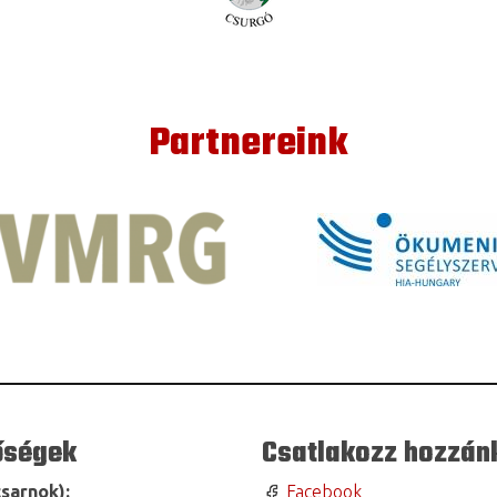
Partnereink
őségek
Csatlakozz hozzán
sarnok):
Facebook