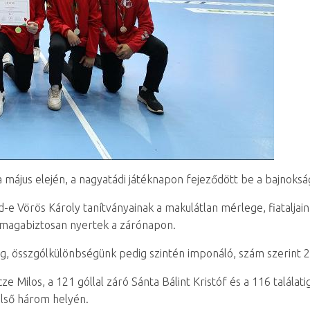
május elején, a nagyatádi játéknapon fejeződött be a bajnoksá
-e Vörös Károly tanítványainak a makulátlan mérlege, fiataljai
s magabiztosan nyertek a zárónapon.
g, összgólkülönbségünk pedig szintén imponáló, szám szerint 2
 Milos, a 121 góllal záró Sánta Bálint Kristóf és a 116 találatig
első három helyén.