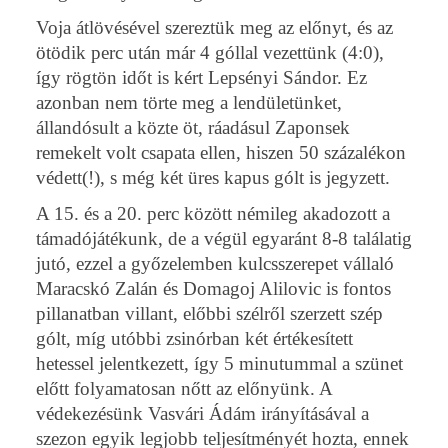
Voja átlövésével szereztük meg az előnyt, és az
ötödik perc után már 4 góllal vezettünk (4:0),
így rögtön időt is kért Lepsényi Sándor. Ez
azonban nem törte meg a lendületünket,
állandósult a közte öt, ráadásul Zaponsek
remekelt volt csapata ellen, hiszen 50 százalékon
védett(!), s még két üres kapus gólt is jegyzett.
A 15. és a 20. perc között némileg akadozott a
támadójátékunk, de a végül egyaránt 8-8 találatig
jutó, ezzel a győzelemben kulcsszerepet vállaló
Maracskó Zalán és Domagoj Alilovic is fontos
pillanatban villant, előbbi szélről szerzett szép
gólt, míg utóbbi zsinórban két értékesített
hetessel jelentkezett, így 5 minutummal a szünet
előtt folyamatosan nőtt az előnyünk. A
védekezésünk Vasvári Ádám irányításával a
szezon egyik legjobb teljesítményét hozta, ennek