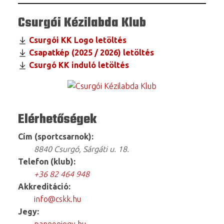
Csurgói Kézilabda Klub
Csurgói KK Logo letöltés
Csapatkép (2025 / 2026) letöltés
Csurgó KK induló letöltés
Elérhetőségek
Cím (sportcsarnok):
8840 Csurgó, Sárgáti u. 18.
Telefon (klub):
+36 82 464 948
Akkreditáció:
info@cskk.hu
Jegy:
pannonjegy.hu