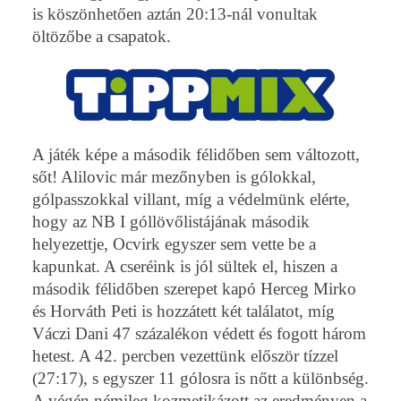
is köszönhetően aztán 20:13-nál vonultak
öltözőbe a csapatok.
A játék képe a második félidőben sem változott,
sőt! Alilovic már mezőnyben is gólokkal,
gólpasszokkal villant, míg a védelmünk elérte,
hogy az NB I góllövőlistájának második
helyezettje, Ocvirk egyszer sem vette be a
kapunkat. A cseréink is jól sültek el, hiszen a
második félidőben szerepet kapó Herceg Mirko
és Horváth Peti is hozzátett két találatot, míg
Váczi Dani 47 százalékon védett és fogott három
hetest. A 42. percben vezettünk először tízzel
(27:17), s egyszer 11 gólosra is nőtt a különbség.
A végén némileg kozmetikázott az eredményen a