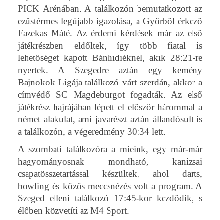
PICK Arénában. A találkozón bemutatkozott az
ezüstérmes legújabb igazolása, a Győrből érkező
Fazekas Máté. Az érdemi kérdések már az első
játékrészben eldőltek, így több fiatal is
lehetőséget kapott Bánhidiéknél, akik 28:21-re
nyertek. A Szegedre aztán egy kemény
Bajnokok Ligája találkozó várt szerdán, akkor a
címvédő SC Magdeburgot fogadták. Az első
játékrész hajrájában lépett el először hárommal a
német alakulat, ami javarészt aztán állandósult is
a találkozón, a végeredmény 30:34 lett.
A szombati találkozóra a mieink, egy már-már
hagyományosnak mondható, kanizsai
csapatösszetartással készültek, ahol darts,
bowling és közös meccsnézés volt a program. A
Szeged elleni találkozó 17:45-kor kezdődik, s
élőben közvetíti az M4 Sport.