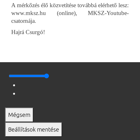
A mérkőzés élő közvetítése továbbá elérhető lesz:
www.mksz.hu (online), MKSZ-Youtube-
csatornája.
Hajrá Csurgó!
Mégsem
Beállítások mentése