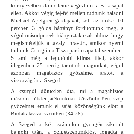
környezetben döntetlenre végeztünk a BL-csapat
ellen. Akkor végig fej-fej mellett tudtunk haladni
Michael Apelgren gárdájával, sőt, az utolsó 10
percben 3 gólos hátrányt fordítottunk meg, s
végül másodpercek hiányoztak csak ahhoz, hogy
megismételjük a tavalyi bravúrt, amikor nyerni
tudtunk Csurgón a Tisza-parti csapattal szemben.
S ami még a legutóbbi kiírást illeti, akkor
idegenben 25 percig tartottuk magunkat, végül
azonban magabiztos győzelmet aratott a
visszavágón a Szeged.
A csurgói döntetlen óta, mi a magabiztos
második félidei játékunknak köszönhetően, szép
győzelmet értünk el saját közönségünk előtt a
Budakalásszal szemben (34:28).
A Szeged a két, számukra gyengén sikerült
bajnoki után, a Szigetszentmiklóst fogadta a