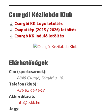
Csurgói Kézilabda Klub
Csurgói KK Logo letöltés
Csapatkép (2025 / 2026) letöltés
Csurgó KK induló letöltés
Elérhetőségek
Cím (sportcsarnok):
8840 Csurgó, Sárgáti u. 18.
Telefon (klub):
+36 82 464 948
Akkreditáció:
info@cskk.hu
Jegy: