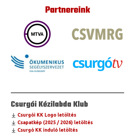
Partnereink
Csurgói Kézilabda Klub
Csurgói KK Logo letöltés
Csapatkép (2025 / 2026) letöltés
Csurgó KK induló letöltés