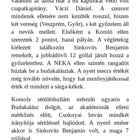
valamint az azóta már a mi kapunkat védő volt
csapatkapitány, Váczi Dániel. A szezont
mindezek ellenére nem kezdték rosszul, hiszen
két vereség (Veszprém, Győr), s két győzelem áll
a nevük mellett. Elsőként a Komló ellen
szereztek 2 pontot, hazai pályán. A végletekig
kiélezett találkozón Sinkovits Benjamin
remekelt, a jobbátlövő 12 góllal járult hozzá a
győzelemhez. A NEKA ellen szintén rangadót
húztak be a budakalásziak. A nyert meccs értékét
még tovább növelte, hogy hat mezőnyjátékossal
érték el mindezt a sárga-kékek.
Komoly sérüléshullám nehezíti ugyanis a
Budakalász dolgát, az akadémisták elleni
mérkőzés előtt, Csoknyai István mindkét
irányítója sérüléssel bajlódott. A nyerő ember
akkor is Sinkovits Benjamin volt, a maga 7
góljával.