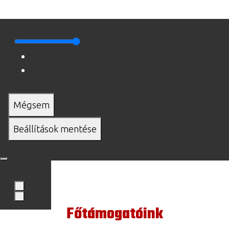
Mégsem
Beállítások mentése
Főtámogatóink