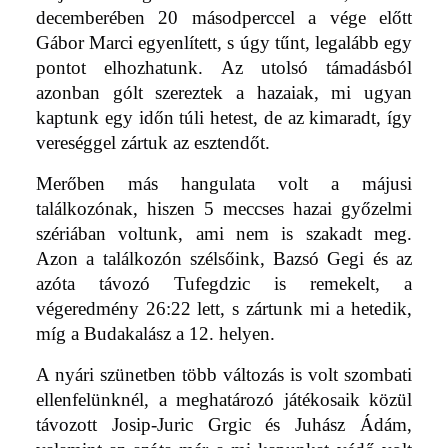
decemberében 20 másodperccel a vége előtt
Gábor Marci egyenlített, s úgy tűnt, legalább egy
pontot elhozhatunk. Az utolsó támadásból
azonban gólt szereztek a hazaiak, mi ugyan
kaptunk egy időn túli hetest, de az kimaradt, így
vereséggel zártuk az esztendőt.
Merőben más hangulata volt a májusi
találkozónak, hiszen 5 meccses hazai győzelmi
szériában voltunk, ami nem is szakadt meg.
Azon a találkozón szélsőink, Bazsó Gegi és az
azóta távozó Tufegdzic is remekelt, a
végeredmény 26:22 lett, s zártunk mi a hetedik,
míg a Budakalász a 12. helyen.
A nyári szünetben több változás is volt szombati
ellenfelünknél, a meghatározó játékosaik közül
távozott Josip-Juric Grgic és Juhász Ádám,