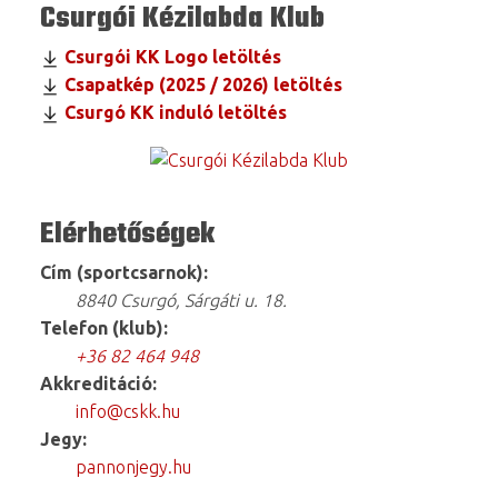
Csurgói Kézilabda Klub
Csurgói KK Logo letöltés
Csapatkép (2025 / 2026) letöltés
Csurgó KK induló letöltés
Elérhetőségek
Cím (sportcsarnok):
8840 Csurgó, Sárgáti u. 18.
Telefon (klub):
+36 82 464 948
Akkreditáció:
info@cskk.hu
Jegy:
pannonjegy.hu