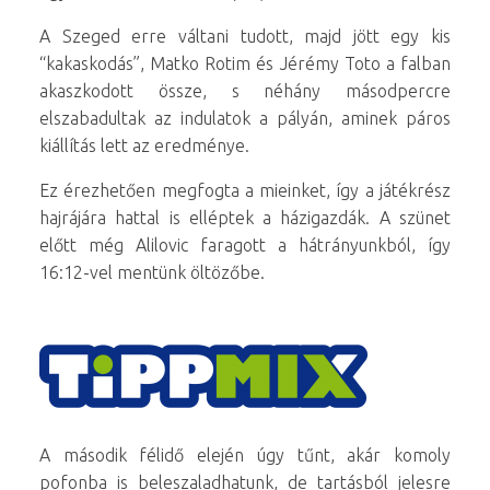
A Szeged erre váltani tudott, majd jött egy kis
“kakaskodás”, Matko Rotim és Jérémy Toto a falban
akaszkodott össze, s néhány másodpercre
elszabadultak az indulatok a pályán, aminek páros
kiállítás lett az eredménye.
Ez érezhetően megfogta a mieinket, így a játékrész
hajrájára hattal is elléptek a házigazdák. A szünet
előtt még Alilovic faragott a hátrányunkból, így
16:12-vel mentünk öltözőbe.
A második félidő elején úgy tűnt, akár komoly
pofonba is beleszaladhatunk, de tartásból jelesre