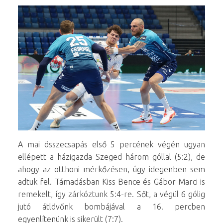
A mai összecsapás első 5 percének végén ugyan
ellépett a házigazda Szeged három góllal (5:2), de
ahogy az otthoni mérkőzésen, úgy idegenben sem
adtuk fel. Támadásban Kiss Bence és Gábor Marci is
remekelt, így zárkóztunk 5:4-re. Sőt, a végül 6 gólig
jutó átlövőnk bombájával a 16. percben
egyenlítenünk is sikerült (7:7).