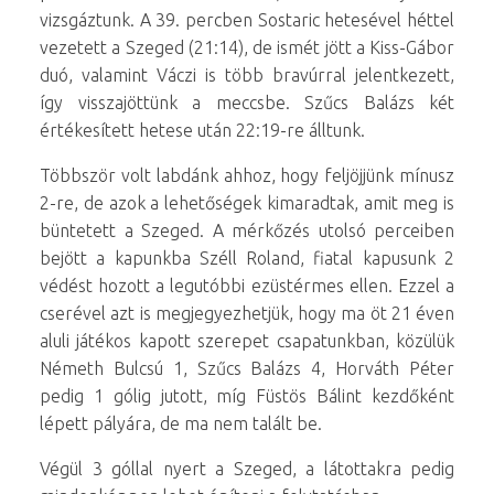
vizsgáztunk. A 39. percben Sostaric hetesével héttel
vezetett a Szeged (21:14), de ismét jött a Kiss-Gábor
duó, valamint Váczi is több bravúrral jelentkezett,
így visszajöttünk a meccsbe. Szűcs Balázs két
értékesített hetese után 22:19-re álltunk.
Többször volt labdánk ahhoz, hogy feljöjjünk mínusz
2-re, de azok a lehetőségek kimaradtak, amit meg is
büntetett a Szeged. A mérkőzés utolsó perceiben
bejött a kapunkba Széll Roland, fiatal kapusunk 2
védést hozott a legutóbbi ezüstérmes ellen. Ezzel a
cserével azt is megjegyezhetjük, hogy ma öt 21 éven
aluli játékos kapott szerepet csapatunkban, közülük
Németh Bulcsú 1, Szűcs Balázs 4, Horváth Péter
pedig 1 gólig jutott, míg Füstös Bálint kezdőként
lépett pályára, de ma nem talált be.
Végül 3 góllal nyert a Szeged, a látottakra pedig