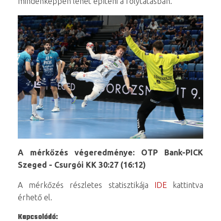
mindenképpen lehet építeni a folytatásban.
A mérkőzés végeredménye: OTP Bank-PICK
Szeged - Csurgói KK 30:27 (16:12)
A mérkőzés részletes statisztikája
IDE
kattintva
érhető el.
Kapcsolódó: