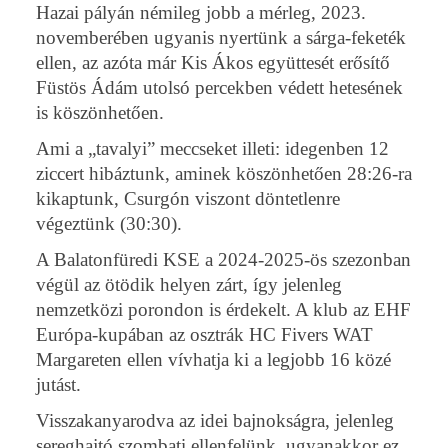
Hazai pályán némileg jobb a mérleg, 2023.
novemberében ugyanis nyertünk a sárga-feketék
ellen, az azóta már Kis Ákos együttesét erősítő
Füstös Ádám utolsó percekben védett hetesének
is köszönhetően.
Ami a „tavalyi” meccseket illeti: idegenben 12
ziccert hibáztunk, aminek köszönhetően 28:26-ra
kikaptunk, Csurgón viszont döntetlenre
végeztünk (30:30).
A Balatonfüredi KSE a 2024-2025-ös szezonban
végül az ötödik helyen zárt, így jelenleg
nemzetközi porondon is érdekelt. A klub az EHF
Európa-kupában az osztrák HC Fivers WAT
Margareten ellen vívhatja ki a legjobb 16 közé
jutást.
Visszakanyarodva az idei bajnokságra, jelenleg
sereghajtó szombati ellenfelünk, ugyanakkor ez