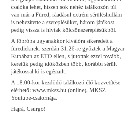
csalóka lehet, hiszen sok nehéz találkozón túl
van már a Füred, ráadásul extrém sérüléshullám
is nehezítette a szereplésüket, három játékost
pedig vissza is hívtak kölcsönszereplésükből.
A főpróba ugyanakkor kiválóra sikeredett a
füredieknek: szerdán 31:26-re győztek a Magyar
Kupában az ETO ellen, s jutottak ezzel tovább,
keretük pedig időközben több, korábbi sérült
játékossal ki is egészült.
A 18:00-kor kezdődő találkozó élő közvetítése
elérhető: www.mksz.hu (online), MKSZ
Youtube-csatornája.
Hajrá, Csurgó!