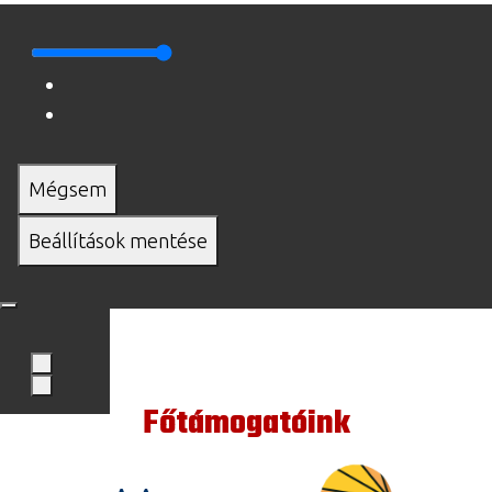
Mégsem
Beállítások mentése
Főtámogatóink